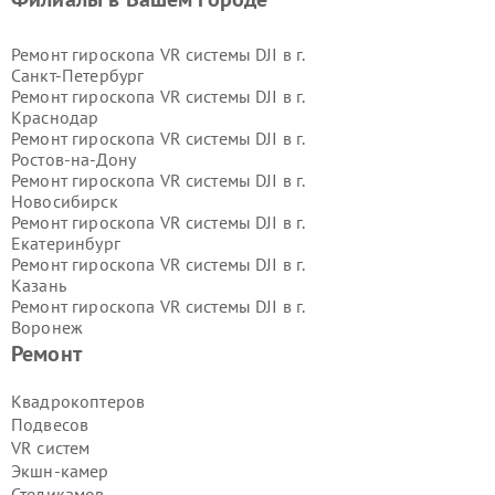
Ремонт гироскопа VR системы DJI в г.
Санкт-Петербург
Ремонт гироскопа VR системы DJI в г.
Краснодар
Ремонт гироскопа VR системы DJI в г.
Ростов-на-Дону
Ремонт гироскопа VR системы DJI в г.
Новосибирск
Ремонт гироскопа VR системы DJI в г.
Екатеринбург
Ремонт гироскопа VR системы DJI в г.
Казань
Ремонт гироскопа VR системы DJI в г.
Воронеж
Ремонт гироскопа VR системы DJI в г.
Ремонт
Волгоград
Ремонт гироскопа VR системы DJI в г.
Квадрокоптеров
Самара
Подвесов
Ремонт гироскопа VR системы DJI в г.
VR систем
Пермь
Экшн-камер
Ремонт гироскопа VR системы DJI в г.
Стедикамов