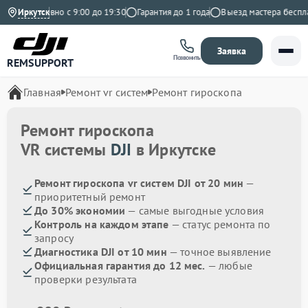
Ежедневно с 9:00 до 19:30
Иркутск
Гарантия до 1 года
Выезд мастера бесплатн
Заявка
Позвонить
REMSUPPORT
Главная
Ремонт vr систем
Ремонт гироскопа
Ремонт гироскопа
VR системы
DJI
в Иркутске
Ремонт гироскопа vr систем DJI от 20 мин
—
приоритетный ремонт
До 30% экономии
— самые выгодные условия
Контроль на каждом этапе
— статус ремонта по
запросу
Диагностика DJI от 10 мин
— точное выявление
Официальная гарантия до 12 мес.
— любые
проверки результата