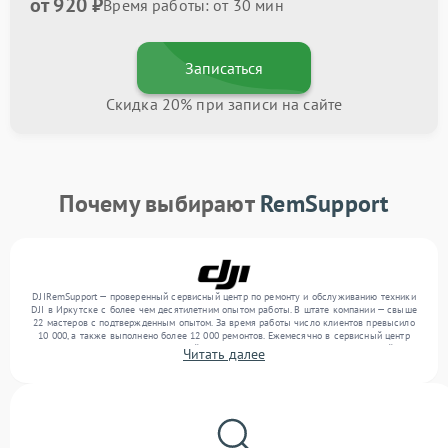
от 920 ₽
Время работы: от 30 мин
Записаться
Скидка 20% при записи на сайте
Почему выбирают
RemSupport
DJIRemSupport — проверенный сервисный центр по ремонту и обслуживанию техники
DJI в Иркутске с более чем десятилетним опытом работы. В штате компании — свыше
22 мастеров с подтвержденным опытом. За время работы число клиентов превысило
10 000, а также выполнено более 12 000 ремонтов. Ежемесячно в сервисный центр
поступает более 300 обращений, включая , , . Мы устраняем поломки любой
Читать далее
сложности и поддерживаем высокий стандарт качества благодаря квалификации
мастеров.