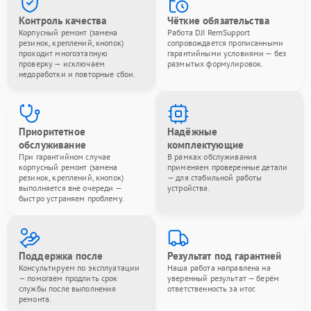
Контроль качества
Чёткие обязательства
Корпусный ремонт (замена
Работа DJI RemSupport
резинок, креплений, кнопок)
сопровождается прописанными
проходит многоэтапную
гарантийными условиями — без
проверку — исключаем
размытых формулировок.
недоработки и повторные сбои.
Приоритетное
Надёжные
обслуживание
комплектующие
При гарантийном случае
В рамках обслуживания
корпусный ремонт (замена
применяем проверенные детали
резинок, креплений, кнопок)
— для стабильной работы
выполняется вне очереди —
устройства.
быстро устраняем проблему.
Поддержка после
Результат под гарантией
Консультируем по эксплуатации
Наша работа направлена на
— помогаем продлить срок
уверенный результат — берём
службы после выполнения
ответственность за итог.
ремонта.