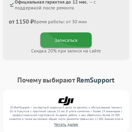
Официальная гарантия до 12 мес.
— с
поддержкой после ремонта
от 1150 ₽
Время работы: от 30 мин
Записаться
Скидка 20% при записи на сайте
Почему выбирают
RemSupport
DJIRemSupport — экспертный сервисный центр по ремонту и обслуживанию техники
DJI в Иркутске с практикой свыше 10 лет. В штате компании — более 19 инженеров с
профессиональной подготовкой. За время работы к нам обратились более 10 000
клиентов, а также выполнено общее число ремонтов превысило 12 000. Ежемесячно в
сервисный центр поступает от 300 устройств, включая , , . Мы беремся за задачи
Читать далее
любой сложности и поддерживаем высокий стандарт качества благодаря
квалификации мастеров.