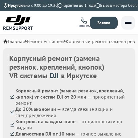
Ежедневно с 9:00 до 19:30
Иркутск
Гарантия до 1 года
Выезд мастера бесплат
Заявка
Позвонить
REMSUPPORT
Главная
Ремонт vr систем
Корпусный ремонт (замена рези
Корпусный ремонт (замена
резинок, креплений, кнопок)
VR системы
DJI
в Иркутске
Корпусный ремонт (замена резинок, креплений,
кнопок) vr систем DJI от 20 мин
— приоритетный
ремонт
До 30% экономии
— всегда свежие акции и
спецпредложения
Контроль на каждом этапе
— от диагностики до
выдачи
Диагностика DJI от 10 мин
— точное выявление