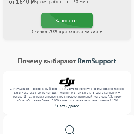
от 1840 ₽
Время работы: от 30 мин
Записаться
Скидка 20% при записи на сайте
Почему выбирают
RemSupport
DJIRemSupport — современный сервисный центр по ремонту и обслуживанию техники
DJI в Иркутске с более чем десятилетним опытом работы. В штате компании —
порядка 18 технических специалистов с профессиональной подготовкой. За время
работы обслужено более 10 000 клиентов, а также выполнено свыше 12 000
ремонтов. Ежемесячно в сервисный центр поступает от 300 устройств, включая , , . Мы
Читать далее
работаем с широким спектром неисправностей и предлагаем стабильный уровень
сервиса благодаря квалификации мастеров.