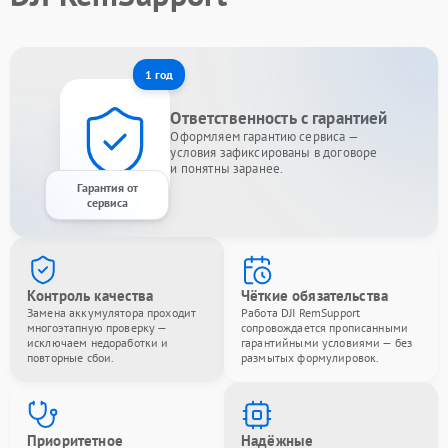
1 год
Ответственность с гарантией
Оформляем гарантию сервиса —
условия зафиксированы в договоре
и понятны заранее.
Гарантия от
сервиса
Контроль качества
Чёткие обязательства
Замена аккумулятора проходит
Работа DJI RemSupport
многоэтапную проверку —
сопровождается прописанными
исключаем недоработки и
гарантийными условиями — без
повторные сбои.
размытых формулировок.
Приоритетное
Надёжные