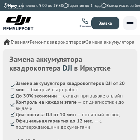
екс
Иркутск
Ежедневно с 9:00 до 19:30
Гарантия до 1 года
Выезд мастера бесп
Заявка
Позвонить
REMSUPPORT
Главная
Ремонт квадрокоптеров
Замена аккумулятора
Замена аккумулятора
квадрокоптера
DJI
в Иркутске
Замена аккумулятора квадрокоптеров DJI от 20
мин
— быстрый старт работ
До 30% экономии
— скидки при заявке онлайн
Контроль на каждом этапе
— от диагностики до
выдачи
Диагностика DJI от 10 мин
— понятный вывод
Официальная гарантия до 12 мес.
— с
подтверждающими документами