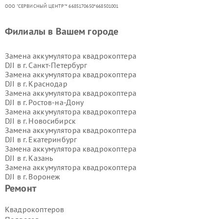
ООО "СЕРВИСНЫЙ ЦЕНТР"* 6685170650*668501001
Филиалы в Вашем городе
Замена аккумулятора квадрокоптера
DJI в г.
Санкт-Петербург
Замена аккумулятора квадрокоптера
DJI в г.
Краснодар
Замена аккумулятора квадрокоптера
DJI в г.
Ростов-на-Дону
Замена аккумулятора квадрокоптера
DJI в г.
Новосибирск
Замена аккумулятора квадрокоптера
DJI в г.
Екатеринбург
Замена аккумулятора квадрокоптера
DJI в г.
Казань
Замена аккумулятора квадрокоптера
DJI в г.
Воронеж
Замена аккумулятора квадрокоптера
Ремонт
DJI в г.
Волгоград
Замена аккумулятора квадрокоптера
Квадрокоптеров
DJI в г.
Самара