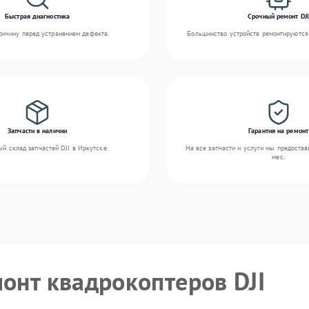
Быстрая диагностика
Срочный ремонт DJI
ичину перед устранением дефекта.
Большинство устройств ремонтируются 
Запчасти в наличии
Гарантия на ремонт
й склад запчастей DJI в Иркутске.
На все запчасти и услуги мы предостав
мес.
монт квадрокоптеров DJI