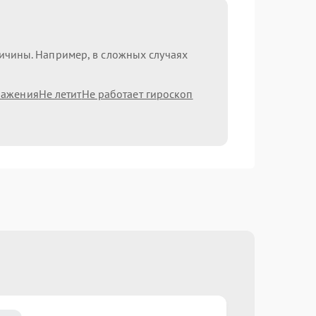
ричины. Например, в сложных случаях
ражения
Не летит
Не работает гироскоп