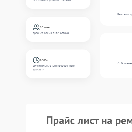
Выясним пр
30 мин
среднее время диагностики
100%
Собственны
оригинальные или проверенные
запчасти
Прайс лист на ре