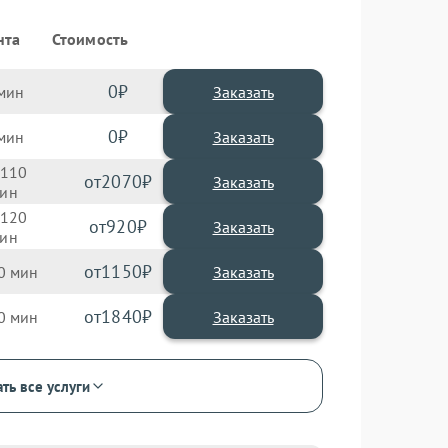
нта
Стоимость
0
Заказать
0
Заказать
110
2070
120
920
1150
0
1840
0
ть все услуги