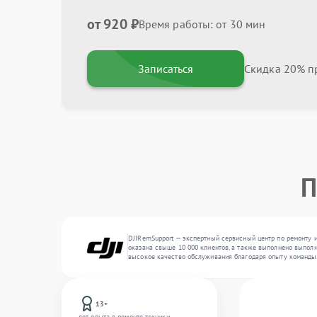
от 920 ₽
Время работы: от 30 мин
Записаться
Скидка 20% пр
П
DJIRemSupport — экспертный сервисный центр по ремонту 
оказана свыше 10 000 клиентов, а также выполнено выполне
высокое качество обслуживания благодаря опыту команды
13+
лет опыта в ремонте техники