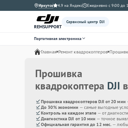
Иркутск
4.9 на Яндекс
Ежедневно с 9:00 до 
Сервисный центр DJI
REMSUPPORT
Портативная электроника
Главная
Ремонт квадрокоптеров
Прошив
Прошивка
квадрокоптера
DJI
в
Прошивка квадрокоптеров DJI от 20 мин
До 30% экономии
— самые выгодные усл
Контроль на каждом этапе
— от диагност
Диагностика DJI от 10 мин
— точное выяв
Официальная гарантия до 12 мес.
— любые