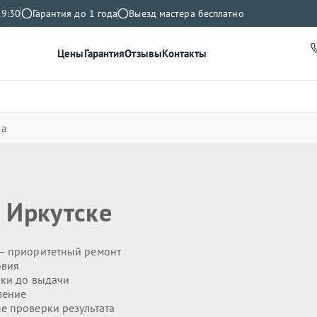
19:30
Гарантия до 1 года
Выезд мастера бесплатно
Цены
Гарантия
Отзывы
Контакты
ка
 Иркутске
— приоритетный ремонт
овия
ики до выдачи
ление
 проверки результата