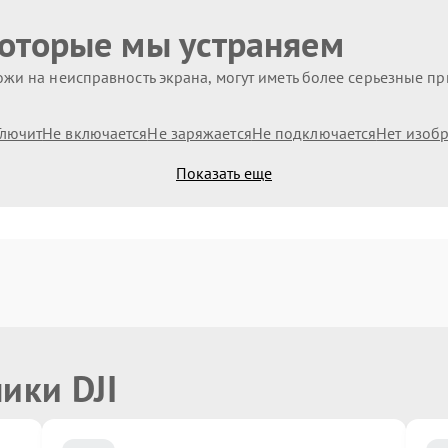
которые мы устраняем
жи на неисправность экрана, могут иметь более серьезные п
Глючит
Не включается
Не заряжается
Не подключается
Нет изоб
Показать еще
ики DJI