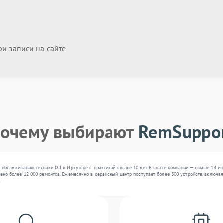
и записи на сайте
очему выбирают
RemSuppo
и обслуживанию техники DJI в Иркутске с практикой свыше 10 лет. В штате компании — свыше 14 и
но более 12 000 ремонтов. Ежемесячно в сервисный центр поступает более 300 устройств, включая 
.