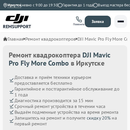
с
Ежедневно с 9:00 до 19:30
Иркутск
Гарантия до 1 года
Выезд мастера беспла
Заявка
Позвонить
REMSUPPORT
Главная
Ремонт квадрокоптеров
DJI Mavic Pro Fly More C
Ремонт квадрокоптера
DJI Mavic
Pro Fly More Combo
в Иркутске
Доставка и приём техники курьером
предоставляется бесплатно
Гарантийное и постгарантийное обслуживание до
1 года
Диагностика производится за 15 мин
Срочный ремонт устройства в течении часа
Выдаём подменные устройства на время ремонта
Запишитесь на ремонт и получите
скидку 20%
на
первый ремонт