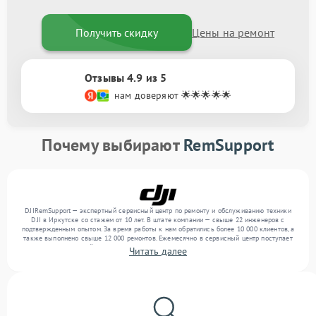
Получить скидку
Цены на ремонт
Отзывы 4.9 из 5
нам доверяют 🌟🌟🌟🌟🌟
Почему выбирают
RemSupport
DJIRemSupport — экспертный сервисный центр по ремонту и обслуживанию техники
DJI в Иркутске со стажем от 10 лет. В штате компании — свыше 22 инженеров с
подтвержденным опытом. За время работы к нам обратились более 10 000 клиентов, а
также выполнено свыше 12 000 ремонтов. Ежемесячно в сервисный центр поступает
более 300 устройств, включая , , . Мы выполняем ремонт различного уровня
Читать далее
сложности и поддерживаем высокий стандарт качества благодаря опыту команды.