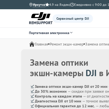
Иркутск
4.9 на Яндекс
Ежедневно с 9:00 до 
Сервисный центр DJI
REMSUPPORT
Портативная электроника
Главная
Ремонт экшн-камер
Замена опти
Замена оптики
экшн-камеры
DJI
в 
Замена оптики экшн-камер DJI от 20 мин
До 30% экономии
— скидки при заявке о
Контроль на каждом этапе
— от диагност
Диагностика DJI от 10 мин
— точное выяв
Официальная гарантия до 12 мес.
— любые