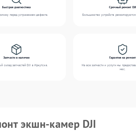
Быстрая диагностика
Срочный ремонт DJI
ичину перед устранением дефекта.
Большинство устройств ремонтируются 
Запчасти в наличии
Гарантия на ремонт
й склад запчастей DJI в Иркутске.
На все запчасти и услуги мы предостав
мес.
монт экшн-камер DJI