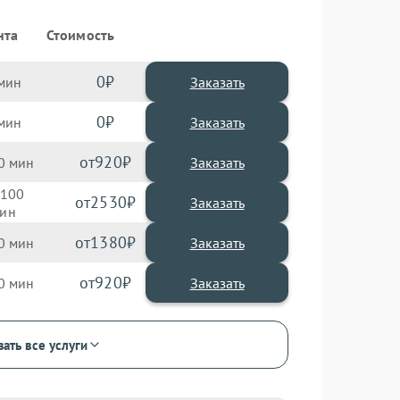
нта
Стоимость
0
Заказать
0
Заказать
920
0
100
2530
1380
0
920
0
зать все услуги