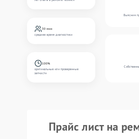
Выясним пр
30 мин
среднее время диагностики
100%
Собственны
оригинальные или проверенные
запчасти
Прайс лист на ре