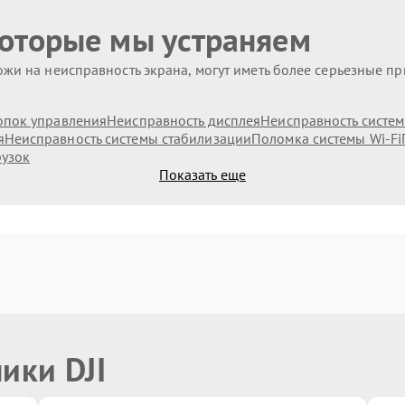
которые мы устраняем
жи на неисправность экрана, могут иметь более серьезные п
опок управления
Неисправность дисплея
Неисправность систе
я
Неисправность системы стабилизации
Поломка системы Wi-Fi
рузок
Показать еще
ики DJI