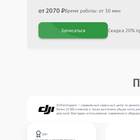
от 2070 ₽
Время работы: от 30 мин
Записаться
Скидка 20% пр
П
DJIRemSupport — современный сервисный центр по ремонту 
более 10 000 клиентов, а также выполнено общее число ре
результат благодаря использованию современного оборудо
13+
лет опыта в ремонте техники