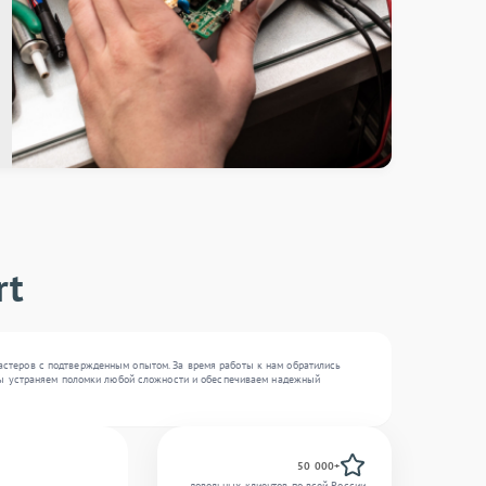
rt
мастеров с подтвержденным опытом. За время работы к нам обратились
. Мы устраняем поломки любой сложности и обеспечиваем надежный
50 000+
довольных клиентов по всей России