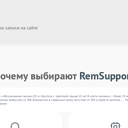
и записи на сайте
очему выбирают
RemSuppo
и обслуживанию техники DJI в Иркутске с практикой свыше 10 лет. В штате компании — более 19 
монтов превысило 12 000. Ежемесячно в сервисный центр поступает от 300 устройств, включая , , 
вания.