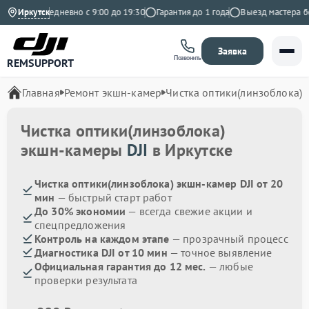
ндекс
Иркутск
Ежедневно с 9:00 до 19:30
Гарантия до 1 года
Выезд мастера бес
Заявка
Позвонить
REMSUPPORT
Главная
Ремонт экшн-камер
Чистка оптики(линзоблока)
Чистка оптики(линзоблока)
экшн-камеры
DJI
в Иркутске
Чистка оптики(линзоблока) экшн-камер DJI от 20
мин
— быстрый старт работ
До 30% экономии
— всегда свежие акции и
спецпредложения
Контроль на каждом этапе
— прозрачный процесс
Диагностика DJI от 10 мин
— точное выявление
Официальная гарантия до 12 мес.
— любые
проверки результата