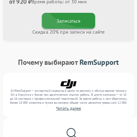
от 920 ₽
Время работы: от 30 мин
Записаться
Скидка 20% при записи на сайте
Почему выбирают
RemSupport
DJIRemSupport — экспертный сервисный центр по ремонту и обслуживанию техники
DJI в Иркутске с более чем десятилетним опытом работы. В штате компании — от 10
до 16 мастеров с профессиональной подготовкой. За время работы к нам обратились
более 10 000 клиентов, а также выполнено общее число ремонтов превысило 12 000.
Ежемесячно в сервисный центр поступает более 300 обращений, включая , , . Мы
Читать далее
выполняем ремонт различного уровня сложности и предлагаем стабильный уровень
сервиса благодаря отлаженным процессам ремонта.