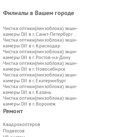
Филиалы в Вашем городе
Чистка оптики(линзоблока) экшн-
камеры DJI в г.
Санкт-Петербург
Чистка оптики(линзоблока) экшн-
камеры DJI в г.
Краснодар
Чистка оптики(линзоблока) экшн-
камеры DJI в г.
Ростов-на-Дону
Чистка оптики(линзоблока) экшн-
камеры DJI в г.
Новосибирск
Чистка оптики(линзоблока) экшн-
камеры DJI в г.
Екатеринбург
Чистка оптики(линзоблока) экшн-
камеры DJI в г.
Казань
Чистка оптики(линзоблока) экшн-
камеры DJI в г.
Воронеж
Чистка оптики(линзоблока) экшн-
Ремонт
камеры DJI в г.
Волгоград
Чистка оптики(линзоблока) экшн-
Квадрокоптеров
камеры DJI в г.
Самара
Подвесов
Чистка оптики(линзоблока) экшн-